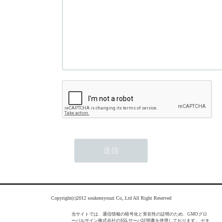
Copyright(c)2012 soukensyouzi Co,.Ltd All Right Reserved
当サイトでは、通信情報の暗号化と実在性の証明のため、GMOグロ
ーバルサイン株式会社のSSLサーバ証明書を使用しております。 セキ